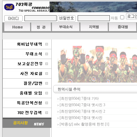
자동
현역시절 추억
[최진영9504]
7중대 기타
[최진영9504]
7중대 옛사진 3
[최진영9504]
7중대 옛사진 2
[최진영9504]
7중대 옛사진
[박종상]
mbc 촬영중에 한컷
[1]