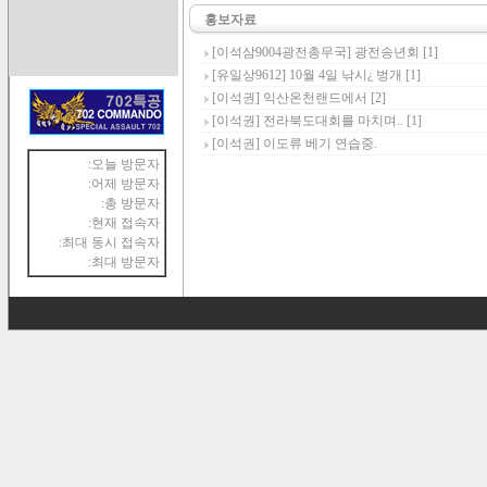
홍보자료
[이석삼9004광전총무국]
광전송년회
[1]
[유일상9612]
10월 4일 낚시¿ 벙개
[1]
[이석권]
익산온천랜드에서
[2]
[이석권]
전라북도대회를 마치며..
[1]
[이석권]
이도류 베기 연습중.
:오늘 방문자
:어제 방문자
:총 방문자
:현재 접속자
:최대 동시 접속자
:최대 방문자